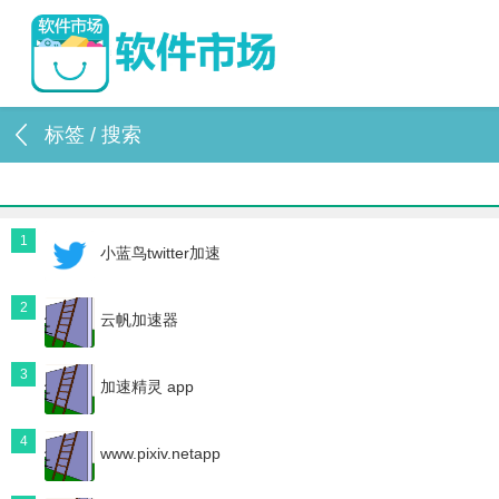
标签 / 搜索
1
小蓝鸟twitter加速
2
云帆加速器
3
加速精灵 app
4
www.pixiv.netapp