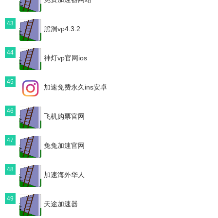
43
黑洞vp4.3.2
44
神灯vp官网ios
45
加速免费永久ins安卓
46
飞机购票官网
47
兔兔加速官网
48
加速海外华人
49
天途加速器