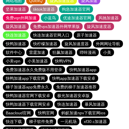
网站地图
QuickQ
旋风加速度器
旋风加速
坚果加速器
tiktok加速器
狗急加速器官网
免费vqn外网加速
小蓝鸟
优途加速器官网
风驰加速器
旋风加速器
免费vps加速器外网苹果版
旋风加速度器
快连加速器
快连加速器官网入口
原子加速器
快鸭加速器
快柠檬加速器
旋风加速度器
外网网址导航
软件中心
雷霆加速
狂飙加速器
哔咔漫画
小美
小美vpn
小美加速器
快鸭VPN
免费加速器永久免费版不用登录
快鸭加速器app
快鸭加速app下载官网
快鸭app加速器下载安卓
梯子加速器app免费永久
免费的梯子加速器推荐
快鸭加速器官网下载安卓
极光加速器安卓版
快鸭加速器下载官网安卓
快连加速器
暴风加速器
Baacloud官网
快鸭官网
蚂蚁加速npv下载官网ios
快连下载
梯子软件免费
一元机场
xf30.c加速器