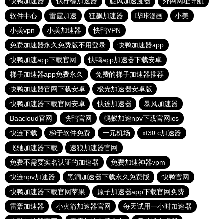
快鸭加速器
快柠檬加速器
旋风加速度器
外网网址导航
软件中心
雷霆加速
狂飙加速器
哔咔漫画
小美
小美vpn
小美加速器
快鸭VPN
免费加速器永久免费版不用登录
快鸭加速器app
快鸭加速app下载官网
快鸭app加速器下载安卓
梯子加速器app免费永久
免费的梯子加速器推荐
快鸭加速器官网下载安卓
极光加速器安卓版
快鸭加速器下载官网安卓
快连加速器
暴风加速器
Baacloud官网
快鸭官网
蚂蚁加速npv下载官网ios
快连下载
梯子软件免费
一元机场
xf30.c加速器
飞驰加速器下载
速狼加速器官网
免费不需要实名认证的加速器
免费加速神器vpm
快连npv加速器
黑洞加速器下载永久免费版
快鸭官网
快鸭加速器下载官网苹果
原子加速器app下载官网免费
雷轰加速器
小火箭加速器官网
每天试用一小时加速器