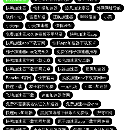
快鸭加速器
快柠檬加速器
旋风加速度器
外网网址导航
软件中心
雷霆加速
狂飙加速器
哔咔漫画
小美
小美vpn
小美加速器
快鸭VPN
免费加速器永久免费版不用登录
快鸭加速器app
快鸭加速app下载官网
快鸭app加速器下载安卓
梯子加速器app免费永久
免费的梯子加速器推荐
快鸭加速器官网下载安卓
极光加速器安卓版
快鸭加速器下载官网安卓
快连加速器
暴风加速器
Baacloud官网
快鸭官网
蚂蚁加速npv下载官网ios
快连下载
梯子软件免费
一元机场
xf30.c加速器
飞驰加速器下载
速狼加速器官网
免费不需要实名认证的加速器
免费加速神器vpm
快连npv加速器
黑洞加速器下载永久免费版
快鸭官网
快鸭加速器下载官网苹果
原子加速器app下载官网免费