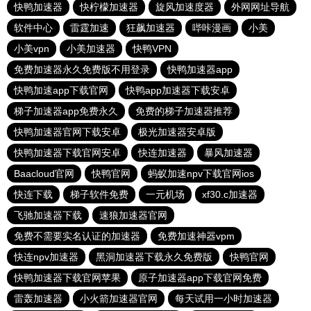
快鸭加速器
快柠檬加速器
旋风加速度器
外网网址导航
软件中心
雷霆加速
狂飙加速器
哔咔漫画
小美
小美vpn
小美加速器
快鸭VPN
免费加速器永久免费版不用登录
快鸭加速器app
快鸭加速app下载官网
快鸭app加速器下载安卓
梯子加速器app免费永久
免费的梯子加速器推荐
快鸭加速器官网下载安卓
极光加速器安卓版
快鸭加速器下载官网安卓
快连加速器
暴风加速器
Baacloud官网
快鸭官网
蚂蚁加速npv下载官网ios
快连下载
梯子软件免费
一元机场
xf30.c加速器
飞驰加速器下载
速狼加速器官网
免费不需要实名认证的加速器
免费加速神器vpm
快连npv加速器
黑洞加速器下载永久免费版
快鸭官网
快鸭加速器下载官网苹果
原子加速器app下载官网免费
雷轰加速器
小火箭加速器官网
每天试用一小时加速器