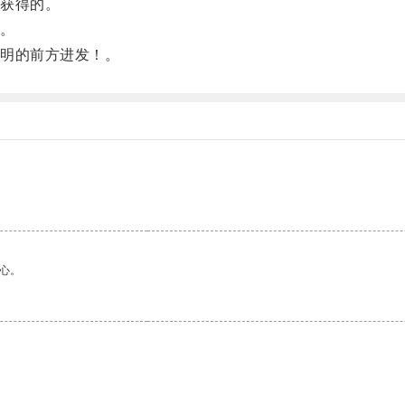
获得的。
。
明的前方进发！。
心。