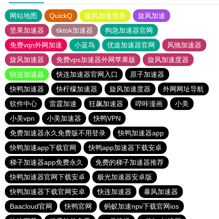
网站地图
QuickQ
旋风加速度器
旋风加速
坚果加速器
tiktok加速器
狗急加速器官网
免费vqn外网加速
小蓝鸟
优途加速器官网
风驰加速器
旋风加速器
免费vps加速器外网苹果版
旋风加速度器
快连加速器
快连加速器官网入口
原子加速器
快鸭加速器
快柠檬加速器
旋风加速度器
外网网址导航
软件中心
雷霆加速
狂飙加速器
哔咔漫画
小美
小美vpn
小美加速器
快鸭VPN
免费加速器永久免费版不用登录
快鸭加速器app
快鸭加速app下载官网
快鸭app加速器下载安卓
梯子加速器app免费永久
免费的梯子加速器推荐
快鸭加速器官网下载安卓
极光加速器安卓版
快鸭加速器下载官网安卓
快连加速器
暴风加速器
Baacloud官网
快鸭官网
蚂蚁加速npv下载官网ios