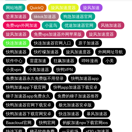
网站地图
QuickQ
旋风加速度器
旋风加速
坚果加速器
tiktok加速器
狗急加速器官网
免费vqn外网加速
小蓝鸟
优途加速器官网
风驰加速器
旋风加速器
免费vps加速器外网苹果版
旋风加速度器
快连加速器
快连加速器官网入口
原子加速器
快鸭加速器
快柠檬加速器
旋风加速度器
外网网址导航
软件中心
雷霆加速
狂飙加速器
哔咔漫画
小美
小美vpn
小美加速器
快鸭VPN
免费加速器永久免费版不用登录
快鸭加速器app
快鸭加速app下载官网
快鸭app加速器下载安卓
梯子加速器app免费永久
免费的梯子加速器推荐
快鸭加速器官网下载安卓
极光加速器安卓版
快鸭加速器下载官网安卓
快连加速器
暴风加速器
Baacloud官网
快鸭官网
蚂蚁加速npv下载官网ios
快连下载
梯子软件免费
一元机场
xf30.c加速器