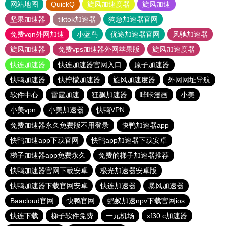
网站地图
QuickQ
旋风加速度器
旋风加速
坚果加速器
tiktok加速器
狗急加速器官网
免费vqn外网加速
小蓝鸟
优途加速器官网
风驰加速器
旋风加速器
免费vps加速器外网苹果版
旋风加速度器
快连加速器
快连加速器官网入口
原子加速器
快鸭加速器
快柠檬加速器
旋风加速度器
外网网址导航
软件中心
雷霆加速
狂飙加速器
哔咔漫画
小美
小美vpn
小美加速器
快鸭VPN
免费加速器永久免费版不用登录
快鸭加速器app
快鸭加速app下载官网
快鸭app加速器下载安卓
梯子加速器app免费永久
免费的梯子加速器推荐
快鸭加速器官网下载安卓
极光加速器安卓版
快鸭加速器下载官网安卓
快连加速器
暴风加速器
Baacloud官网
快鸭官网
蚂蚁加速npv下载官网ios
快连下载
梯子软件免费
一元机场
xf30.c加速器