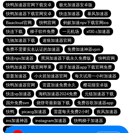
快鸭加速器官网下载安卓
极光加速器安卓版
快鸭加速器下载官网安卓
快连加速器
暴风加速器
Baacloud官网
快鸭官网
蚂蚁加速npv下载官网ios
快连下载
梯子软件免费
一元机场
xf30.c加速器
飞驰加速器下载
速狼加速器官网
免费不需要实名认证的加速器
免费加速神器vpm
快连npv加速器
黑洞加速器下载永久免费版
快鸭官网
快鸭加速器下载官网苹果
原子加速器app下载官网免费
雷轰加速器
小火箭加速器官网
每天试用一小时加速器
快鸭加速器官网
雷霆加速免费永久
樱花猫安卓版
快连vp加速器
海鸥加速器2024免费
元链加速器下载
国外免费svn
烧饼哥最新版下载
免费谷歌加速器app
快鸭
picacg加速器
雷霆每天免费2小时
疾风加速器
ins加速神器
instagram加速器
快鸭梯子加速器
坚果加速器
纸飞机加速器免费永久版