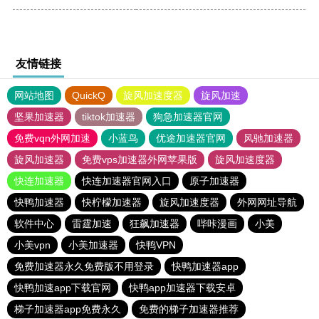
友情链接
网站地图
QuickQ
旋风加速度器
旋风加速
坚果加速器
tiktok加速器
狗急加速器官网
免费vqn外网加速
小蓝鸟
优途加速器官网
风驰加速器
旋风加速器
免费vps加速器外网苹果版
旋风加速度器
快连加速器
快连加速器官网入口
原子加速器
快鸭加速器
快柠檬加速器
旋风加速度器
外网网址导航
软件中心
雷霆加速
狂飙加速器
哔咔漫画
小美
小美vpn
小美加速器
快鸭VPN
免费加速器永久免费版不用登录
快鸭加速器app
快鸭加速app下载官网
快鸭app加速器下载安卓
梯子加速器app免费永久
免费的梯子加速器推荐