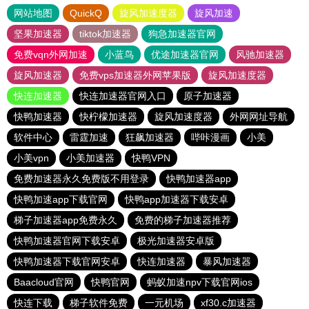
网站地图
QuickQ
旋风加速度器
旋风加速
坚果加速器
tiktok加速器
狗急加速器官网
免费vqn外网加速
小蓝鸟
优途加速器官网
风驰加速器
旋风加速器
免费vps加速器外网苹果版
旋风加速度器
快连加速器
快连加速器官网入口
原子加速器
快鸭加速器
快柠檬加速器
旋风加速度器
外网网址导航
软件中心
雷霆加速
狂飙加速器
哔咔漫画
小美
小美vpn
小美加速器
快鸭VPN
免费加速器永久免费版不用登录
快鸭加速器app
快鸭加速app下载官网
快鸭app加速器下载安卓
梯子加速器app免费永久
免费的梯子加速器推荐
快鸭加速器官网下载安卓
极光加速器安卓版
快鸭加速器下载官网安卓
快连加速器
暴风加速器
Baacloud官网
快鸭官网
蚂蚁加速npv下载官网ios
快连下载
梯子软件免费
一元机场
xf30.c加速器