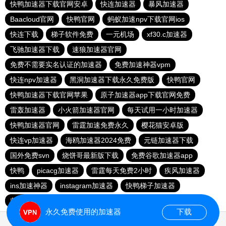
快鸭加速器下载官网安卓
快连加速器
暴风加速器
Baacloud官网
快鸭官网
蚂蚁加速npv下载官网ios
快连下载
梯子软件免费
一元机场
xf30.c加速器
飞驰加速器下载
速狼加速器官网
免费不需要实名认证的加速器
免费加速神器vpm
快连npv加速器
黑洞加速器下载永久免费版
快鸭官网
快鸭加速器下载官网苹果
原子加速器app下载官网免费
雷轰加速器
小火箭加速器官网
每天试用一小时加速器
快鸭加速器官网
雷霆加速免费永久
樱花猫安卓版
快连vp加速器
海鸥加速器2024免费
元链加速器下载
国外免费svn
烧饼哥最新版下载
免费谷歌加速器app
快鸭
picacg加速器
雷霆每天免费2小时
疾风加速器
ins加速神器
instagram加速器
快鸭梯子加速器
坚果加速器
纸飞机加速器免费永久版
永久免费使用的加速器
下载