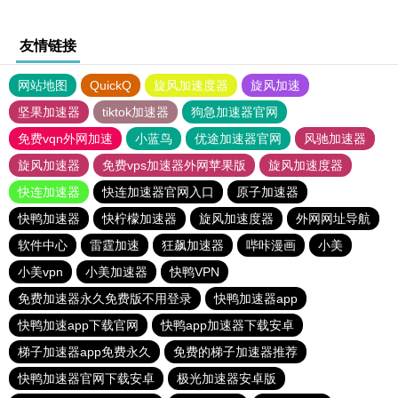
友情链接
网站地图
QuickQ
旋风加速度器
旋风加速
坚果加速器
tiktok加速器
狗急加速器官网
免费vqn外网加速
小蓝鸟
优途加速器官网
风驰加速器
旋风加速器
免费vps加速器外网苹果版
旋风加速度器
快连加速器
快连加速器官网入口
原子加速器
快鸭加速器
快柠檬加速器
旋风加速度器
外网网址导航
软件中心
雷霆加速
狂飙加速器
哔咔漫画
小美
小美vpn
小美加速器
快鸭VPN
免费加速器永久免费版不用登录
快鸭加速器app
快鸭加速app下载官网
快鸭app加速器下载安卓
梯子加速器app免费永久
免费的梯子加速器推荐
快鸭加速器官网下载安卓
极光加速器安卓版