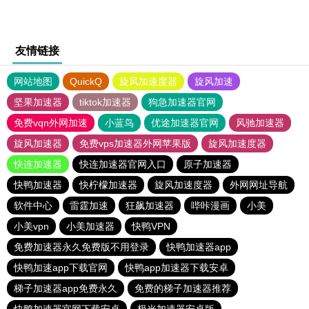
友情链接
网站地图
QuickQ
旋风加速度器
旋风加速
坚果加速器
tiktok加速器
狗急加速器官网
免费vqn外网加速
小蓝鸟
优途加速器官网
风驰加速器
旋风加速器
免费vps加速器外网苹果版
旋风加速度器
快连加速器
快连加速器官网入口
原子加速器
快鸭加速器
快柠檬加速器
旋风加速度器
外网网址导航
软件中心
雷霆加速
狂飙加速器
哔咔漫画
小美
小美vpn
小美加速器
快鸭VPN
免费加速器永久免费版不用登录
快鸭加速器app
快鸭加速app下载官网
快鸭app加速器下载安卓
梯子加速器app免费永久
免费的梯子加速器推荐