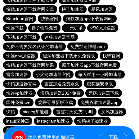
快鸭加速器官网下载安卓
极光加速器安卓版
快鸭加速器下载官网安卓
快连加速器
暴风加速器
Baacloud官网
快鸭官网
蚂蚁加速npv下载官网ios
快连下载
梯子软件免费
一元机场
xf30.c加速器
飞驰加速器下载
速狼加速器官网
免费不需要实名认证的加速器
免费加速神器vpm
快连npv加速器
黑洞加速器下载永久免费版
快鸭官网
快鸭加速器下载官网苹果
原子加速器app下载官网免费
雷轰加速器
小火箭加速器官网
每天试用一小时加速器
快鸭加速器官网
雷霆加速免费永久
樱花猫安卓版
快连vp加速器
海鸥加速器2024免费
元链加速器下载
国外免费svn
烧饼哥最新版下载
免费谷歌加速器app
快鸭
picacg加速器
雷霆每天免费2小时
疾风加速器
ins加速神器
instagram加速器
快鸭梯子加速器
坚果加速器
纸飞机加速器免费永久版
永久免费使用的加速器
下载