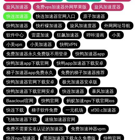
旋风加速器
免费vps加速器外网苹果版
旋风加速度器
快连加速器
快连加速器官网入口
原子加速器
快鸭加速器
快柠檬加速器
旋风加速度器
外网网址导航
软件中心
雷霆加速
狂飙加速器
哔咔漫画
小美
小美vpn
小美加速器
快鸭VPN
免费加速器永久免费版不用登录
快鸭加速器app
快鸭加速app下载官网
快鸭app加速器下载安卓
梯子加速器app免费永久
免费的梯子加速器推荐
快鸭加速器官网下载安卓
极光加速器安卓版
快鸭加速器下载官网安卓
快连加速器
暴风加速器
Baacloud官网
快鸭官网
蚂蚁加速npv下载官网ios
快连下载
梯子软件免费
一元机场
xf30.c加速器
飞驰加速器下载
速狼加速器官网
免费不需要实名认证的加速器
免费加速神器vpm
快连npv加速器
黑洞加速器下载永久免费版
快鸭官网