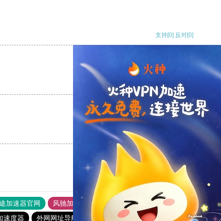
支持
[0]
反对
[0]
支持
[0]
反对
[0]
支持
[0]
反对
[0]
途加速器官网
风驰加速器
旋风加速器
加速度器
外网网址导航
软件中心
雷霆加速
狂飙加速器