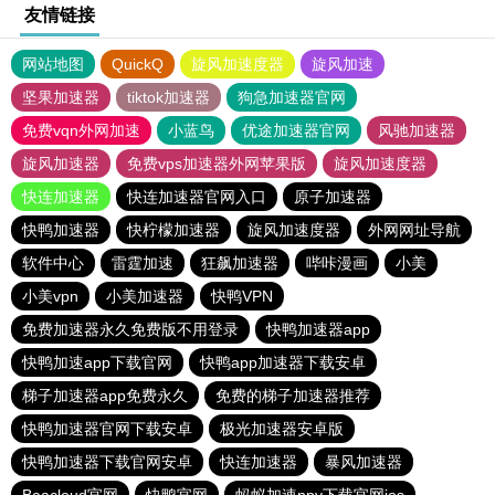
友情链接
网站地图
QuickQ
旋风加速度器
旋风加速
坚果加速器
tiktok加速器
狗急加速器官网
免费vqn外网加速
小蓝鸟
优途加速器官网
风驰加速器
旋风加速器
免费vps加速器外网苹果版
旋风加速度器
快连加速器
快连加速器官网入口
原子加速器
快鸭加速器
快柠檬加速器
旋风加速度器
外网网址导航
软件中心
雷霆加速
狂飙加速器
哔咔漫画
小美
小美vpn
小美加速器
快鸭VPN
免费加速器永久免费版不用登录
快鸭加速器app
快鸭加速app下载官网
快鸭app加速器下载安卓
梯子加速器app免费永久
免费的梯子加速器推荐
快鸭加速器官网下载安卓
极光加速器安卓版
快鸭加速器下载官网安卓
快连加速器
暴风加速器