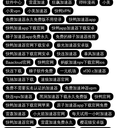
软件中心
雷霆加速
狂飙加速器
哔咔漫画
小美
小美vpn
小美加速器
快鸭VPN
免费加速器永久免费版不用登录
快鸭加速器app
快鸭加速app下载官网
快鸭app加速器下载安卓
梯子加速器app免费永久
免费的梯子加速器推荐
快鸭加速器官网下载安卓
极光加速器安卓版
快鸭加速器下载官网安卓
快连加速器
暴风加速器
Baacloud官网
快鸭官网
蚂蚁加速npv下载官网ios
快连下载
梯子软件免费
一元机场
xf30.c加速器
飞驰加速器下载
速狼加速器官网
免费不需要实名认证的加速器
免费加速神器vpm
快连npv加速器
黑洞加速器下载永久免费版
快鸭官网
快鸭加速器下载官网苹果
原子加速器app下载官网免费
雷轰加速器
小火箭加速器官网
每天试用一小时加速器
快鸭加速器官网
雷霆加速免费永久
樱花猫安卓版