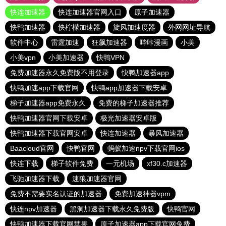
快连加速器
快连加速器官网入口
原子加速器
快鸭加速器
快柠檬加速器
旋风加速度器
外网网址导航
软件中心
雷霆加速
狂飙加速器
哔咔漫画
小美
小美vpn
小美加速器
快鸭VPN
免费加速器永久免费版不用登录
快鸭加速器app
快鸭加速app下载官网
快鸭app加速器下载安卓
梯子加速器app免费永久
免费的梯子加速器推荐
快鸭加速器官网下载安卓
极光加速器安卓版
快鸭加速器下载官网安卓
快连加速器
暴风加速器
Baacloud官网
快鸭官网
蚂蚁加速npv下载官网ios
快连下载
梯子软件免费
一元机场
xf30.c加速器
飞驰加速器下载
速狼加速器官网
免费不需要实名认证的加速器
免费加速神器vpm
快连npv加速器
黑洞加速器下载永久免费版
快鸭官网
快鸭加速器下载官网苹果
原子加速器app下载官网免费