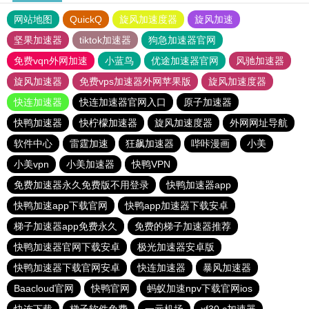
网站地图
QuickQ
旋风加速度器
旋风加速
坚果加速器
tiktok加速器
狗急加速器官网
免费vqn外网加速
小蓝鸟
优途加速器官网
风驰加速器
旋风加速器
免费vps加速器外网苹果版
旋风加速度器
快连加速器
快连加速器官网入口
原子加速器
快鸭加速器
快柠檬加速器
旋风加速度器
外网网址导航
软件中心
雷霆加速
狂飙加速器
哔咔漫画
小美
小美vpn
小美加速器
快鸭VPN
免费加速器永久免费版不用登录
快鸭加速器app
快鸭加速app下载官网
快鸭app加速器下载安卓
梯子加速器app免费永久
免费的梯子加速器推荐
快鸭加速器官网下载安卓
极光加速器安卓版
快鸭加速器下载官网安卓
快连加速器
暴风加速器
Baacloud官网
快鸭官网
蚂蚁加速npv下载官网ios